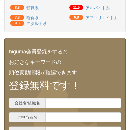
8.8
転職系
11.5
アルバイト系
7.8
断食系
6.8
アフィリエイト系
9.3
アダルト系
higuma会員登録をすると、
お好きなキーワードの
順位変動情報が確認できます
登録無料です！
会社名/組織名
ご担当者名