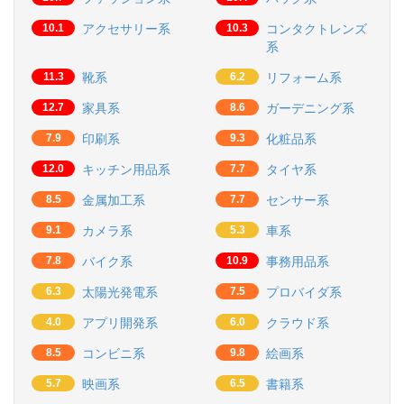
10.1
アクセサリー系
10.3
コンタクトレンズ
系
11.3
靴系
6.2
リフォーム系
12.7
家具系
8.6
ガーデニング系
7.9
印刷系
9.3
化粧品系
12.0
キッチン用品系
7.7
タイヤ系
8.5
金属加工系
7.7
センサー系
9.1
カメラ系
5.3
車系
7.8
バイク系
10.9
事務用品系
6.3
太陽光発電系
7.5
プロバイダ系
4.0
アプリ開発系
6.0
クラウド系
8.5
コンビニ系
9.8
絵画系
5.7
映画系
6.5
書籍系