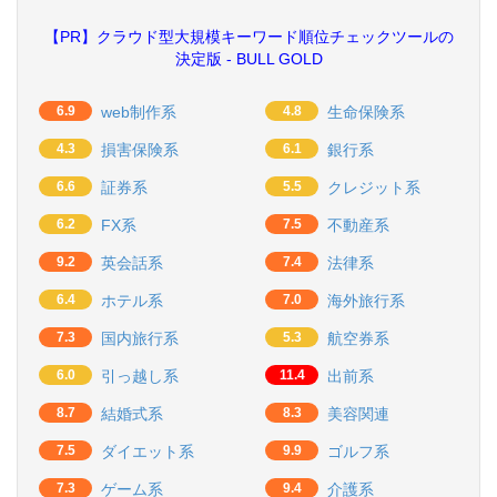
【PR】クラウド型大規模キーワード順位チェックツールの
決定版 - BULL GOLD
6.9
web制作系
4.8
生命保険系
4.3
損害保険系
6.1
銀行系
6.6
証券系
5.5
クレジット系
6.2
FX系
7.5
不動産系
9.2
英会話系
7.4
法律系
6.4
ホテル系
7.0
海外旅行系
7.3
国内旅行系
5.3
航空券系
6.0
引っ越し系
11.4
出前系
8.7
結婚式系
8.3
美容関連
7.5
ダイエット系
9.9
ゴルフ系
7.3
ゲーム系
9.4
介護系